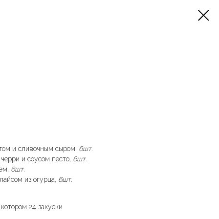
том и сливочным сыром,
6шт.
черри и соусом песто,
6шт.
ем,
6шт.
лайсом из огурца,
6шт.
в котором 24 закуски