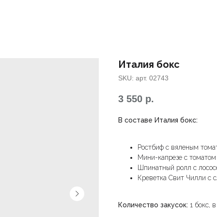
Италия бокс
SKU:
арт. 02743
3 550
р.
В составе Италия бокс:
Ростбиф с вяленым тома
Мини-капрезе с томатом 
Шпинатный ролл с лосос
Креветка Свит Чилли с с
Количество закусок:
1 бокс, 