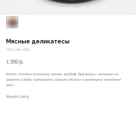
Мясные деликатесы
SKU:
арт. 1063
1 200
р.
Коппа, салями италиано, хамон, росбиф, брезаола с чипсами из
ржаного хлеба, каперсами, соусом айолли и вялеными томатами
200 г
Weight: 200 g