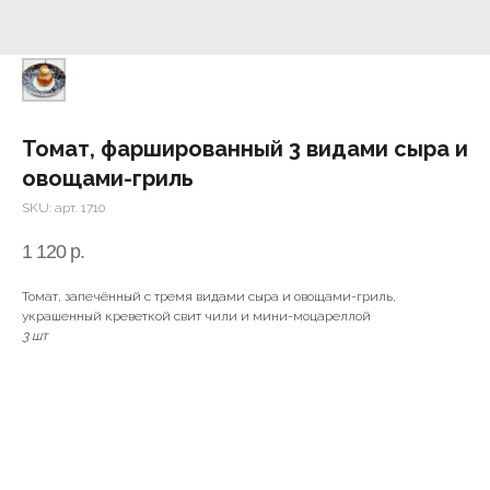
Томат, фаршированный 3 видами сыра и
овощами-гриль
SKU:
арт. 1710
1 120
р.
Томат, запечённый с тремя видами сыра и овощами-гриль,
украшенный креветкой свит чили и мини-моцареллой
3 шт