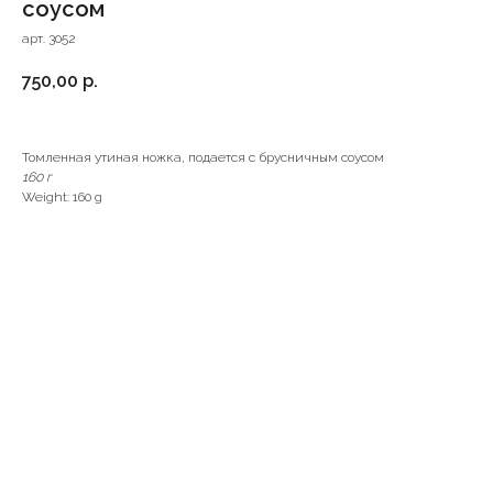
соусом
арт. 3052
750,00
р.
Томленная утиная ножка, подается с брусничным соусом
160 г
Weight: 160 g